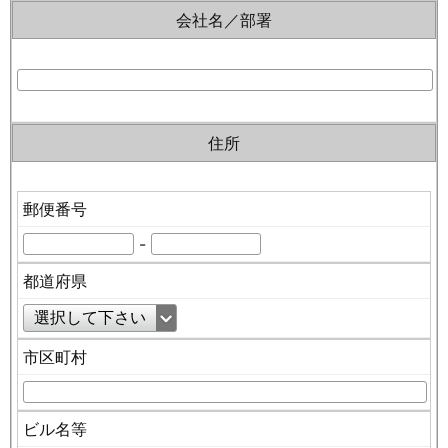
会社名／部署
住所
郵便番号
-
都道府県
市区町村
ビル名等