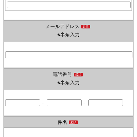
メールアドレス
必須
※半角入力
電話番号
必須
※半角入力
-
-
件名
必須