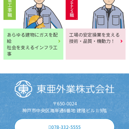
あらゆる建物にガスを配
工場の安定操業を支える
給
技術・品質・機動力！
社会を支えるインフラ工
事
〒650-0024
神戸市中央区海岸通6番地 建隆ビルⅡ9階
078-332-5555