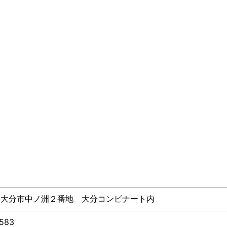
111 大分市中ノ洲２番地 大分コンビナート内
3583